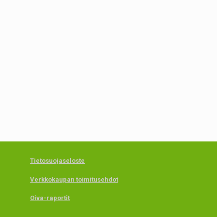
Tietosuojaseloste
Verkkokaupan toimitusehdot
Oiva-raportit