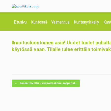
Etusivu
Kuntosali
Valmennus
Kuntonyrkkeily
Kun
Ilmoitusluontoinen asia! Uudet tuulet puhalt
käytössä vaan. Tilalle tulee erittäin toimiva
Post navigation
←
Kauan toivottu uusi porraskone saapunut…