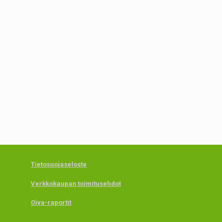
Tietosuojaseloste
Verkkokaupan toimitusehdot
Oiva-raportit