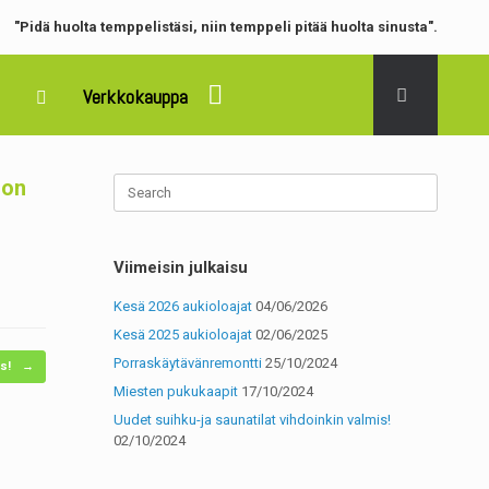
"
Pidä huolta temppelistäsi, niin temppeli pitää huolta sinusta".
Verkkokauppa
 on
Viimeisin julkaisu
Kesä 2026 aukioloajat
04/06/2026
Kesä 2025 aukioloajat
02/06/2025
Porraskäytävänremontti
25/10/2024
is!
→
Miesten pukukaapit
17/10/2024
Uudet suihku-ja saunatilat vihdoinkin valmis!
02/10/2024