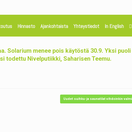
toutus
Hinnasto
Ajankohtaista
Yhteystiedot
In English
aa. Solarium menee pois käytöstä 30.9. Yksi puoli
ksi todettu Nivelputiikki, Saharisen Teemu.
Uudet suihku-ja saunatilat vihdoinkin valm